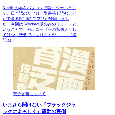
Kindle の本をパソコンで読むツールとし
て、日本語のリフロー型書籍も読むこと
ができるPC用のアプリが登場しまし
た。今回は Windows版のみのリリースと
いうことで、Mac ユーザーの私個人とし
ては少し残念ではありますが……。（追
記:M...
電子書籍について
いまさら聞けない『ブラックジャ
ックによろしく』騒動の裏側