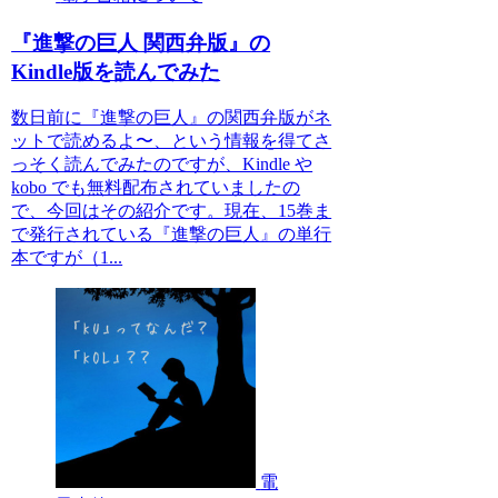
『進撃の巨人 関西弁版』の
Kindle版を読んでみた
数日前に『進撃の巨人』の関西弁版がネ
ットで読めるよ〜、という情報を得てさ
っそく読んでみたのですが、Kindle や
kobo でも無料配布されていましたの
で、今回はその紹介です。現在、15巻ま
で発行されている『進撃の巨人』の単行
本ですが（1...
電