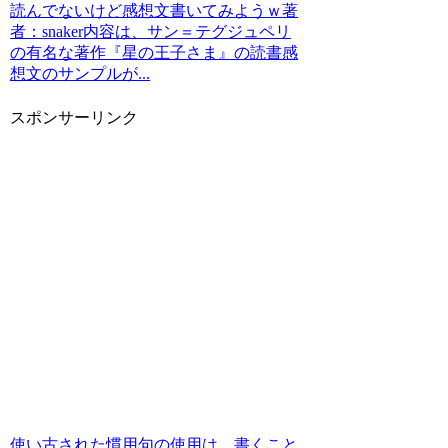
読んでないけど感想文書いてみようｗ著
者：snaker内容は、サン＝テグジュペリ
の有名な著作『星の王子さま』の読書感
想文のサンプルが...
スポンサーリンク
使い古された慣用句の使用は、書くこと