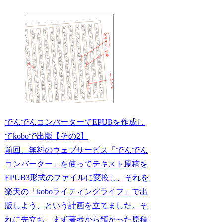
でんでんコンバーターでEPUBを作成し
てkoboで出版【その2】
前回、無料のウェブサービス「でんでん
コンバーター」を使ってテキスト原稿を
EPUB3形式のファイルに変換し、それを
楽天の「koboライティングライフ」で出
版しよう、という計画を立てました。そ
れに先立ち、まず著者から預かった原稿