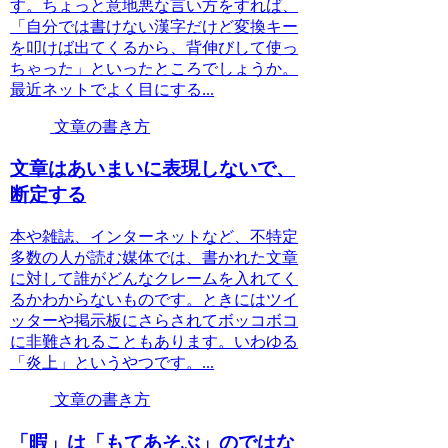
す。ちょっと意地悪な言い方をすれば、
「自分では書けない漢字だけど変換キー
を叩けば出てくるから、背伸びして使っ
ちゃった」といったところでしょうか。
最近ネットでよく目にする...
文章の書き方
文章はあいまいに表現しないで、
断定する
本や雑誌、インターネットなど、不特定
多数の人が読む媒体では、書かれた文章
に対して誰がどんなクレームを入れてく
るかわからないものです。ときにはツイ
ッターや掲示板にさらされてボッコボコ
に非難されることもあります。いわゆる
「炎上」というやつです。...
文章の書き方
「暇」は「もてあそぶ」のではな