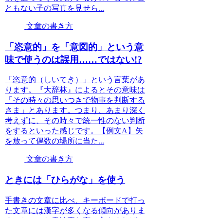
ともない子の写真を見せら...
文章の書き方
「恣意的」を「意図的」という意
味で使うのは誤用……ではない!?
「恣意的（しいてき）」という言葉があ
ります。『大辞林』によるとその意味は
「その時々の思いつきで物事を判断する
さま」とあります。つまり、あまり深く
考えずに、その時々で統一性のない判断
をするといった感じです。【例文A】矢
を放って偶数の場所に当た...
文章の書き方
ときには「ひらがな」を使う
手書きの文章に比べ、キーボードで打っ
た文章には漢字が多くなる傾向がありま