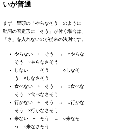
いが普通
まず、冒頭の「やらなそう」のように、
動詞の否定形に「そう」が付く場合は、
「さ」を入れないのが従来の法則です。
やらない + そう →
○
やらな
そう
×
やらな
さ
そう
しない + そう →
○
しなそ
う
×
しな
さ
そう
食べない + そう →
○
食べな
そう
×
食べな
さ
そう
行かない + そう →
○
行かな
そう
×
行かな
さ
そう
来ない + そう →
○
来なそ
う
×
来な
さ
そう