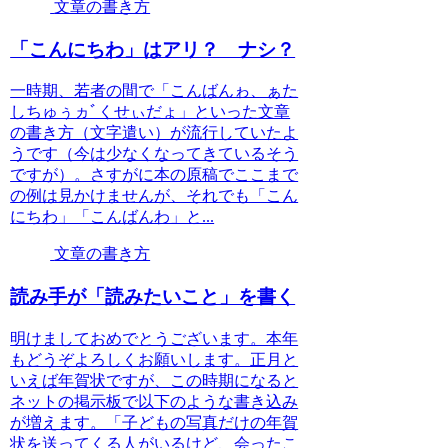
文章の書き方
「こんにちわ」はアリ？ ナシ？
一時期、若者の間で「こんばんゎ、ぁた
しちゅぅヵﾞくせぃだょ」といった文章
の書き方（文字遣い）が流行していたよ
うです（今は少なくなってきているそう
ですが）。さすがに本の原稿でここまで
の例は見かけませんが、それでも「こん
にちわ」「こんばんわ」と...
文章の書き方
読み手が「読みたいこと」を書く
明けましておめでとうございます。本年
もどうぞよろしくお願いします。正月と
いえば年賀状ですが、この時期になると
ネットの掲示板で以下のような書き込み
が増えます。「子どもの写真だけの年賀
状を送ってくる人がいるけど、会ったこ