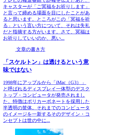
テレビの報道番組で訃報を伝えたあと、
キャスターが「ご冥福をお祈りします」
と言って締める場面を目にしたことがあ
ると思います。ところがこの「冥福を祈
る」という言い方について、それは失礼
だと指摘する方がいます。さて、冥福は
お祈りしていいのか、悪い...
文章の書き方
「スケルトン」は透けるという意
味ではない
1998年にアップルから「iMac（G3）」
と呼ばれるディスプレイ一体型のデスク
トップ・コンピュータが発売されまし
た。特徴はポリカーボネートを採用した
半透明の筐体。それまでのコンピュータ
のイメージを一新するそのデザイン・コ
ンセプトは世の中に...