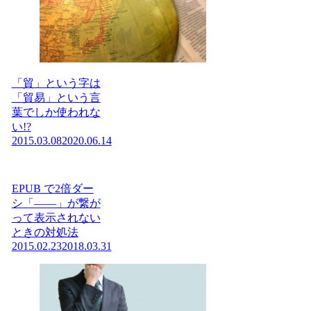
「貿」という字は
「貿易」という言
葉でしか使われな
い!?
2015.03.08
2020.06.14
EPUB で2倍ダー
シ「——」が繋が
って表示されない
ときの対処法
2015.02.23
2018.03.31