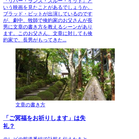
『リバー・ランズ・スルー・イット』と
いう映画を見たことがあるでしょうか。
ブラッド・ピットが出演しているのです
が、劇中、牧師で倹約家のお父さんが長
男に文章の書き方を教えるシーンがあり
ます。このお父さん、文章に対しても倹
約家で、長男がもってきた...
文章の書き方
「ご冥福をお祈りします」は失
礼？