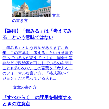
文章
の書き方
【誤用】「鑑みる」は「考えてみ
る」という意味ではない
「鑑みる」という言葉があります。近
年、この言葉を「考える」という意味で
使っている人が増えています。国会の答
弁などで政治家が口にしているのを聞く
ことも多いので、この言葉を「考える」
のフォーマルな言い方、「格式高いバー
ジョン」だと思っている人も...
文章の書き方
「すべからく」の誤用を指摘する
ときの注意点