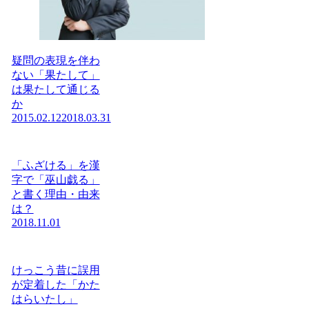
疑問の表現を伴わ
ない「果たして」
は果たして通じる
か
2015.02.12
2018.03.31
「ふざける」を漢
字で「巫山戯る」
と書く理由・由来
は？
2018.11.01
けっこう昔に誤用
が定着した「かた
はらいたし」