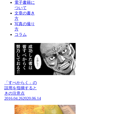
電子書籍に
ついて
文章の書き
方
写真の撮り
方
コラム
「すべからく」の
誤用を指摘すると
きの注意点
2016.04.26
2020.06.14