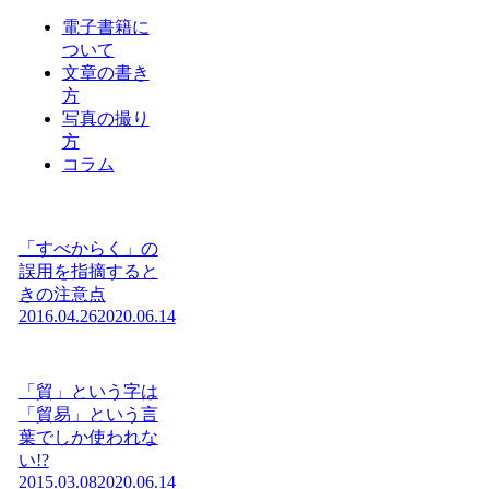
電子書籍に
ついて
文章の書き
方
写真の撮り
方
コラム
「すべからく」の
誤用を指摘すると
きの注意点
2016.04.26
2020.06.14
「貿」という字は
「貿易」という言
葉でしか使われな
い!?
2015.03.08
2020.06.14