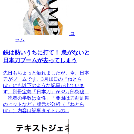
コ
ラム
鉄は熱いうちに打て！ 急がないと
日本刀ブームが去ってしまう
先日もちょっと触れましたが、今、日本
刀がブームです。3月10日の『ねとら
ぼ』にも以下のような記事が出ていま
す。別冊宝島「日本刀」が32万部突破
「読者の半数は女性」「要因は刀剣乱舞
のヒットなど」版元が分析（『ねとら
ぼ』）内容は記事タイトルの...