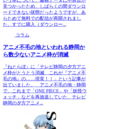
いう本について、書籍データに不具合が
見つかったため、しばらくの間ダウンロ
ードできない状態だったようですが、あ
らためて無料での配信が再開されまし
た。すでに購入（ダウンロー...
コラム
アニメ不毛の地といわれる静岡か
ら数少ないアニメ枠が消滅
『ねとらぼ』に「テレビ静岡の夕方アニ
メ枠がとうとう消滅 これが『アニメ不
毛の地』の……現実！！」という記事が
出ていました。 アニメ不毛の地・静岡
で、これまで「ONE PIECE」や「妖怪ウ
ォッチ」などを再放送していた、テレビ
静岡の夕方アニメ...