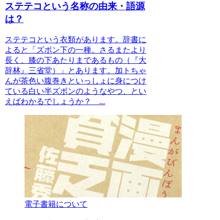
ステテコという名称の由来・語源
は？
ステテコという衣類があります。辞書に
よると「ズボン下の一種。さるまたより
長く、膝の下あたりまであるもの（『大
辞林』三省堂）」とあります。加トちゃ
んが茶色い腹巻きといっしょに身につけ
ている白い半ズボンのようなやつ、とい
えばわかるでしょうか？ ...
電子書籍について