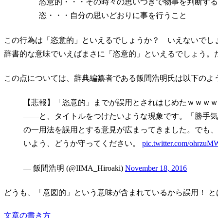
恣意的・・・その時々の思いつきで物事を判断する
恣・・・自分の思いどおりに事を行うこと
この行為は「恣意的」といえるでしょうか？ いえないでし
辞書的な意味でいえばまさに「恣意的」といえるでしょう。
この点については、辞典編纂者である飯間浩明氏は以下のよ
【悲報】「恣意的」までが誤用とされはじめたｗｗｗｗ
――と、タイトルをつけたいような現象です。「勝手気
の一用法を誤用とする意見が広まってきました。でも、
いよう、どうか守ってください。
pic.twitter.com/ohrzu
— 飯間浩明 (@IIMA_Hiroaki)
November 18, 2016
どうも、「意図的」という意味が含まれているから誤用！ と
文章の書き方