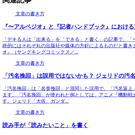
関連記事
文章の書き方
『〜アルペジオ』と『記者ハンドブック』における
「デキる人は「出来る」を「できる」と書く」の記事で、「
終的にはそれぞれの出版社や媒体の方針によるものだと書き
オ』（ヤングキングコミックス／...
文章の書き方
「汚名挽回」は誤用ではないかも？ ジェリドの汚
「汚名挽回」は「名誉挽回」と混同した誤用で、「汚名返上
ます。「汚名挽回」が使われた例としては、アニメ『機動戦
す。ジェリド「大佐、ガンダ...
文章の書き方
読み手が「読みたいこと」を書く