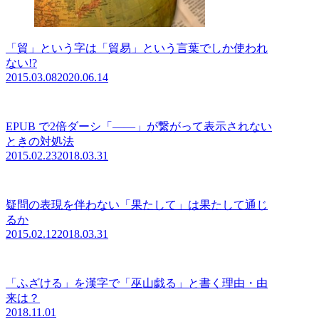
「貿」という字は「貿易」という言葉でしか使われ
ない!?
2015.03.08
2020.06.14
EPUB で2倍ダーシ「——」が繋がって表示されない
ときの対処法
2015.02.23
2018.03.31
疑問の表現を伴わない「果たして」は果たして通じ
るか
2015.02.12
2018.03.31
「ふざける」を漢字で「巫山戯る」と書く理由・由
来は？
2018.11.01